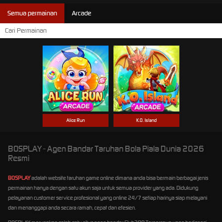
Semua permainan
Arcade
Alice Run
K.O. Island
BOSPLAY - Agen Bandar Taruhan Bola Piala Dunia 2026
Resmi
BOSPLAY
adalah website taruhan game online dimana anda bisa bermain berbagai jenis
permainan hanya dengan satu akun saja untuk semua provider yang ada. Didukung
pelayanan customer service profesional yang online 24/7 setiap harinya siap melayani
dan menanggapi anda secara ramah, cepat dan efesien.