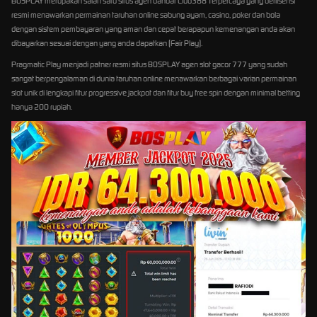
BOSPLAY merupakan salah satu situs agen bandar Club388 Terpercaya yang berlisensi
resmi menawarkan permainan taruhan online sabung ayam, casino, poker dan bola
dengan sistem pembayaran yang aman dan cepat berapapun kemenangan anda akan
dibayarkan sesuai dengan yang anda dapatkan (Fair Play).
Pragmatic Play menjadi patner resmi situs BOSPLAY agen slot gacor 777 yang sudah
sangat berpengalaman di dunia taruhan online menawarkan berbagai varian permainan
slot unik di lengkapi fitur progressive jackpot dan fitur buy free spin dengan minimal betting
hanya 200 rupiah.