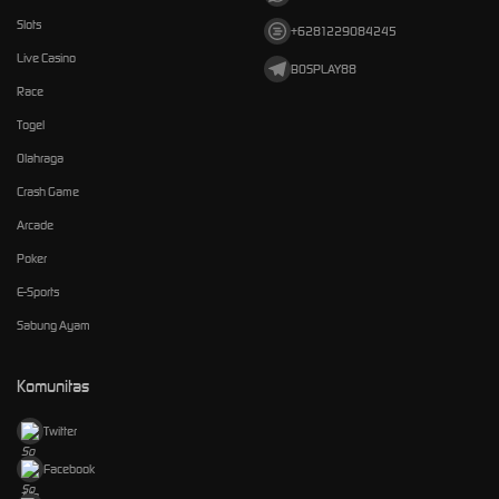
Slots
+6281229084245
Live Casino
BOSPLAY88
Race
Togel
Olahraga
Crash Game
Arcade
Poker
E-Sports
Sabung Ayam
Komunitas
Twitter
Facebook