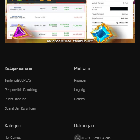
Kebijaksanaan
Platform
Tentang BOSPLAY
Promosi
Responsible Gambling
Loyalty
Pusat Bantuan
Referral
Syarat dan Ketentuan
Kategori
Dukungan
Hot Games
+6281229084245