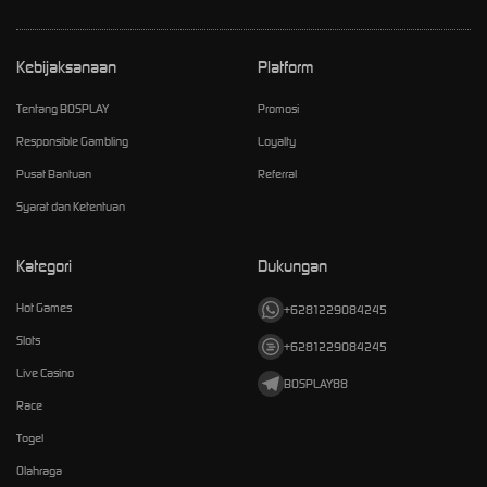
Kebijaksanaan
Platform
Tentang BOSPLAY
Promosi
Responsible Gambling
Loyalty
Pusat Bantuan
Referral
Syarat dan Ketentuan
Kategori
Dukungan
Hot Games
+6281229084245
Slots
+6281229084245
Live Casino
BOSPLAY88
Race
Togel
Olahraga