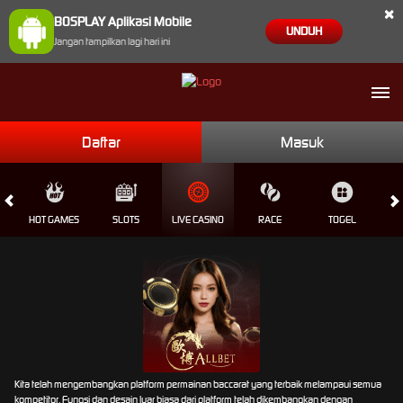
×
BOSPLAY Aplikasi Mobile
UNDUH
Jangan tampilkan lagi hari ini
Daftar
Masuk
HOT GAMES
SLOTS
LIVE CASINO
RACE
TOGEL
OL
Kita telah mengembangkan platform permainan baccarat yang terbaik melampaui semua
kompetitor. Fungsi dan desain luar biasa dari platform telah dikembangkan dengan