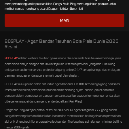
mempertimbangkan kepuasan klien. Fungsi Multi-Play memungkinkan pemain untuk
melihat semua trend yang ada di Dragon Hall dan Quick Hall.
MAIN
BOSPLAY - Agen Bandar Taruhan Bola Piala Dunia 2026
Resmi
BOSPLAY
adalah website taruhan game online dimana anda bisa bermain berbagai jenis
permainan hanya dengan satu akun saja untuk semua provider yang ada. Didukung
pelayanan customer service profesional yang online 24/7 setiap harinya siap melayani
dan menanggapi anda secara ramah, cepat dan efesien.
BOSPLAY merupakan salah satu situs agen bandar Club388 Terpercaya yang berlisensi
resmi menawarkan permainan taruhan online sabung ayam, casino, poker dan bola
dengan sistem pembayaran yang aman dan cepat berapapun kemenangan anda akan
dibayarkan sesuai dengan yang anda dapatkan (Fair Play).
Pragmatic Play menjadi patner resmi situs BOSPLAY agen slot gacor 777 yang sudah
sangat berpengalaman di dunia taruhan online menawarkan berbagai varian permainan
slot unik di lengkapi fitur progressive jackpot dan fitur buy free spin dengan minimal betting
hanya 200 rupiah.