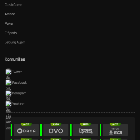
Crash Game
Arcade
Poker
E-Sports
Sabung Ayam
Komunitas
Twitter
Facebook
Instagram
Youtube