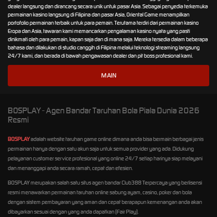
dealer langsung dan dirancang secara unik untuk pasar Asia. Sebagai penyedia terkemuka
permainan kasino langsung di Filipina dan pasar Asia, Oriental Game menampilkan
portofolio permainan terbaik untuk para pemain. Terutama terdiri dari permainan kasino
Eropa dan Asia, tawaran kami memancarkan pengalaman kasino nyata yang pasti
dinikmati oleh para pemain, kapan saja dan di mana saja. Mereka tersedia dalam beberapa
bahasa dan dilakukan di studio canggih di Filipina melalui teknologi streaming langsung
24/7 kami, dan berada di bawah pengawasan dealer dan pit boss profesional kami.
MAIN
BOSPLAY - Agen Bandar Taruhan Bola Piala Dunia 2026
Resmi
BOSPLAY
adalah website taruhan game online dimana anda bisa bermain berbagai jenis
permainan hanya dengan satu akun saja untuk semua provider yang ada. Didukung
pelayanan customer service profesional yang online 24/7 setiap harinya siap melayani
dan menanggapi anda secara ramah, cepat dan efesien.
BOSPLAY merupakan salah satu situs agen bandar Club388 Terpercaya yang berlisensi
resmi menawarkan permainan taruhan online sabung ayam, casino, poker dan bola
dengan sistem pembayaran yang aman dan cepat berapapun kemenangan anda akan
dibayarkan sesuai dengan yang anda dapatkan (Fair Play).