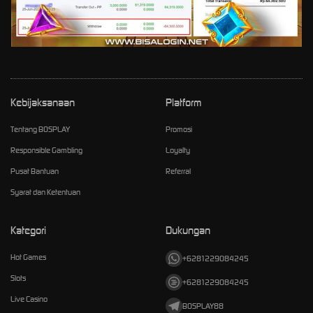
Kebijaksanaan
Platform
Tentang BOSPLAY
Promosi
Responsible Gambling
Loyalty
Pusat Bantuan
Referral
Syarat dan Ketentuan
Kategori
Dukungan
Hot Games
+6281229084245
Slots
+6281229084245
Live Casino
BOSPLAY88