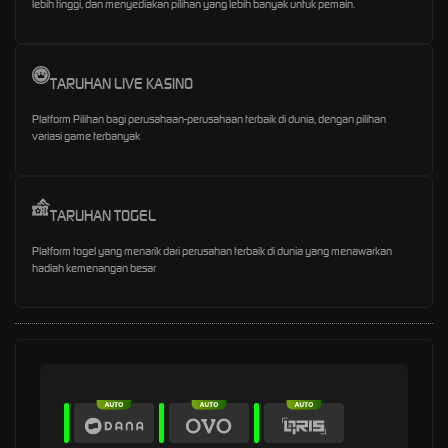
lebih tinggi, dan menyediakan pilihan yang lebih banyak untuk pemain.
TARUHAN LIVE KASINO
Platform Pilihan bagi perusahaan-perusahaan terbaik di dunia, dengan pilihan
variasi game terbanyak
TARUHAN TOGEL
Platform togel yang menarik dari perusahan terbaik di dunia yang menawarkan
hadiah kemenangan besar