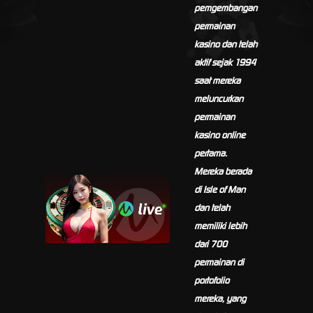
pemgembangan
permainan
kasino dan telah
aktif sejak 1994
saat mereka
meluncurkan
permainan
kasino online
pertama.
Mereka berada
di Isle of Man
dan telah
memiliki lebih
dari 700
permainan di
portofolio
mereka, yang