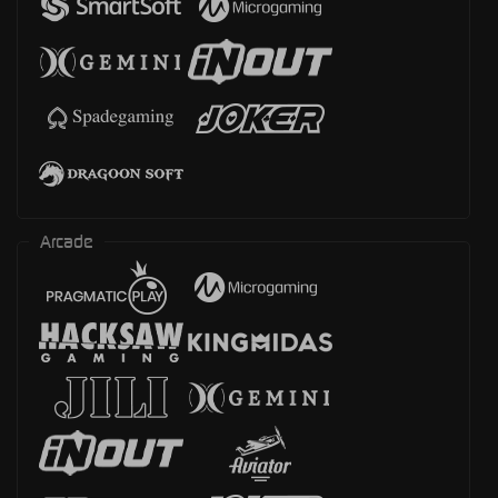
Arcade