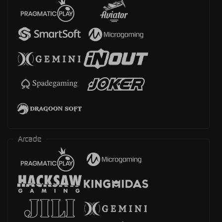
Arcade