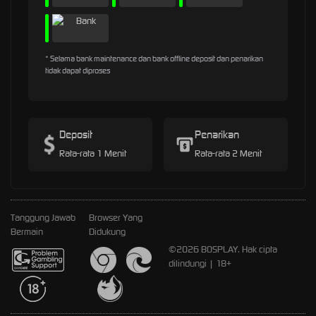
* Selama bank maintenance dan bank offline deposit dan penarikan
tidak dapat diproses
Deposit
Penarikan
Rata-rata 1 Menit
Rata-rata 2 Menit
Tanggung Jawab
Browser Yang
Bermain
Didukung
©2026 BOSPLAY. Hak cipta
dilindungi | 18+