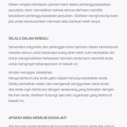
Dalam rangka membantu pemain kami dalam pertanggunjawaban
perjudian, kami memastikan bahwa semua staf kami memiliki
kesadaran pertanggunjawaban perjudian. Silahkan menghubungi kami
jika anda membutuhkan informasi atau bantuan lebih lanjut.
SELALU DALAM KENDALI
Sementara mayoritas dari pelanggan kami bermain dalam kemampuan
mereka namun untuk beberapa orang akan lebih sulit membatasi diri.
Untuk mengendalikan kebiasaan bermain anda kami meminta anda
untuk mengingat beberapa poin di bawah ini:
Hindari mengejar kekalahan.
Hanya bertaruh jika anda yakin dapat menutup kekalahan anda.
Selalu perhatikan waktu dan mengamati penggunaan dana anda.
Jika anda ingin berbicara dengan seseorang yang berkaitan dengan
taruhan anda, silahkan hubungi satu dari organisasi yang tertera di
bawah ini.
APAKAH ANDA MEMILIKI MASALAH?
Jika taruhan anda berdampak buruk terhadap hidup anda atau hidup