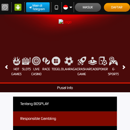
Main di
MASUK
DAFTAR
Telegram
HOT
SLOTS
LIVE
RACE
TOGEL
OLAHRAGA
CRASH
ARCADE
POKER
E-
SABUN
GAMES
CASINO
GAME
SPORTS
AYAM
Pusat Info
Tentang BOSPLAY
Responsible Gambling