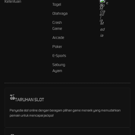
Ketentuan
e
Togel
Olahraga
Crash
Game
Arcade
Poker
E-Sports
Sabung
Ayam
TARUHAN SLOT
Penyedia slot online dengan beragam pilihan game menarik yang memudahkan
pemain untuk mencapai jackpot