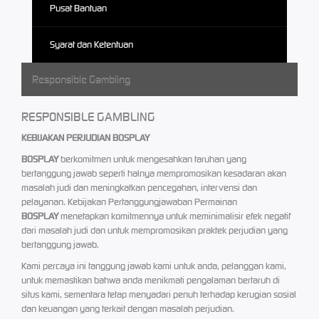
Pusat Bantuan
Syarat dan Ketentuan
Responsible Gambling
RESPONSIBLE GAMBLING
KEBIJAKAN PERJUDIAN BOSPLAY
BOSPLAY
berkomitmen untuk mengesahkan taruhan yang
bertanggung jawab seperti halnya mempromosikan kesadaran akan
masalah judi dan meningkatkan pencegahan, intervensi dan
pelayanan. Kebijakan Pertanggungjawaban Permainan
BOSPLAY
menetapkan komitmennya untuk meminimalisir efek negatif
dari masalah judi dan untuk mempromosikan praktek perjudian yang
bertanggung jawab.
Kami percaya ini tanggung jawab kami untuk anda, pelanggan kami,
untuk memastikan bahwa anda menikmati pengalaman bertaruh di
situs kami, sementara tetap menyadari penuh terhadap kerugian sosial
dan keuangan yang terkait dengan masalah perjudian.