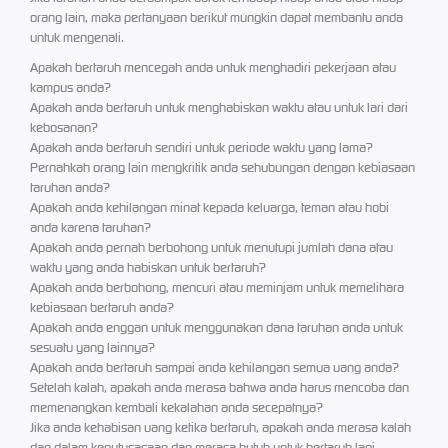
orang lain, maka pertanyaan berikut mungkin dapat membantu anda
untuk mengenali.
Apakah bertaruh mencegah anda untuk menghadiri pekerjaan atau
kampus anda?
Apakah anda bertaruh untuk menghabiskan waktu atau untuk lari dari
kebosanan?
Apakah anda bertaruh sendiri untuk periode waktu yang lama?
Pernahkah orang lain mengkritik anda sehubungan dengan kebiasaan
taruhan anda?
Apakah anda kehilangan minat kepada keluarga, teman atau hobi
anda karena taruhan?
Apakah anda pernah berbohong untuk menutupi jumlah dana atau
waktu yang anda habiskan untuk bertaruh?
Apakah anda berbohong, mencuri atau meminjam untuk memelihara
kebiasaan bertaruh anda?
Apakah anda enggan untuk menggunakan dana taruhan anda untuk
sesuatu yang lainnya?
Apakah anda bertaruh sampai anda kehilangan semua uang anda?
Setelah kalah, apakah anda merasa bahwa anda harus mencoba dan
memenangkan kembali kekalahan anda secepatnya?
Jika anda kehabisan uang ketika bertaruh, apakah anda merasa kalah
dan dalam keputusasaan dan merasa butuh untuk bertaruh lagi