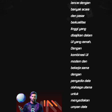
lancar dengan
banyak acara
dan pasar
berkualitas
tinggi yang
disajikan dalam
UI yang ramah.
Dengan
kombinasi UI
modern dan
bekerja sama
dengan
penyedia data
olahraga utama
untuk
menyediakan
umpan data