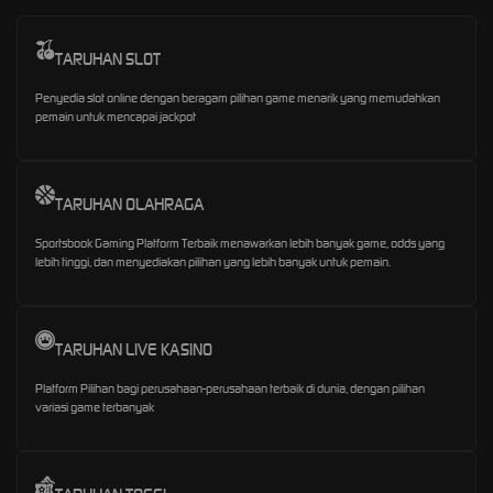
TARUHAN SLOT
Penyedia slot online dengan beragam pilihan game menarik yang memudahkan
pemain untuk mencapai jackpot
TARUHAN OLAHRAGA
Sportsbook Gaming Platform Terbaik menawarkan lebih banyak game, odds yang
lebih tinggi, dan menyediakan pilihan yang lebih banyak untuk pemain.
TARUHAN LIVE KASINO
Platform Pilihan bagi perusahaan-perusahaan terbaik di dunia, dengan pilihan
variasi game terbanyak