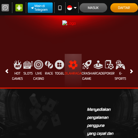
Main di
MASUK
DAFTAR
Telegram
HOT
SLOTS
LIVE
RACE
TOGEL
OLAHRAGA
CRASH
ARCADE
POKER
E-
SABUN
GAMES
CASINO
GAME
SPORTS
AYAM
Menyediakan
pengalaman
pengguna
yang cepat dan