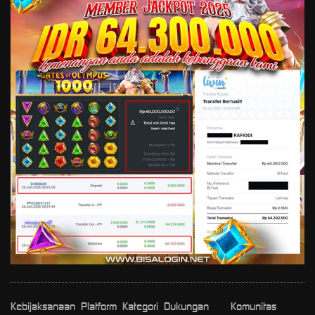
Kebijaksanaan
Platform
Kategori
Dukungan
Komunitas