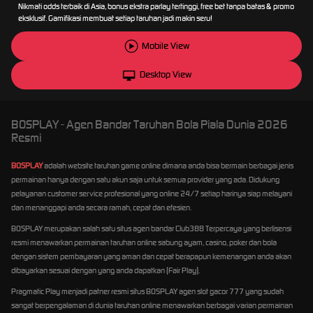
Nikmati odds terbaik di Asia, bonus ekstra parlay tertinggi, free bet tanpa batas & promo
eksklusif. Gamifikasi membuat setiap taruhan jadi makin seru!
Mobile View
Desktop View
BOSPLAY - Agen Bandar Taruhan Bola Piala Dunia 2026
Resmi
BOSPLAY
adalah website taruhan game online dimana anda bisa bermain berbagai jenis
permainan hanya dengan satu akun saja untuk semua provider yang ada. Didukung
pelayanan customer service profesional yang online 24/7 setiap harinya siap melayani
dan menanggapi anda secara ramah, cepat dan efesien.
BOSPLAY merupakan salah satu situs agen bandar Club388 Terpercaya yang berlisensi
resmi menawarkan permainan taruhan online sabung ayam, casino, poker dan bola
dengan sistem pembayaran yang aman dan cepat berapapun kemenangan anda akan
dibayarkan sesuai dengan yang anda dapatkan (Fair Play).
Pragmatic Play menjadi patner resmi situs BOSPLAY agen slot gacor 777 yang sudah
sangat berpengalaman di dunia taruhan online menawarkan berbagai varian permainan