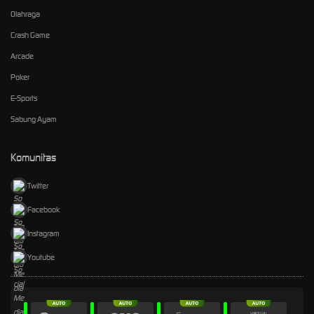
Olahraga
Crash Game
Arcade
Poker
E-Sports
Sabung Ayam
Komunitas
Twitter
Facebook
Instagram
Youtube